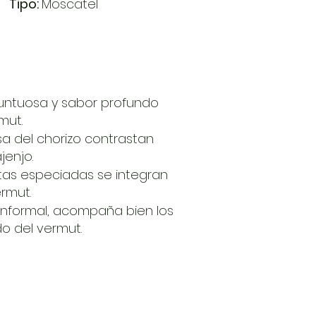
​
Tipo:
Moscatel
a untuosa y sabor profundo
mut.
sa del chorizo contrastan
jenjo.
as especiadas se integran
rmut.
informal, acompaña bien los
o del vermut.