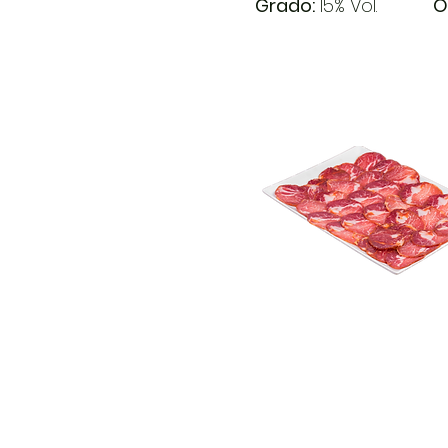
Grado:
15% Vol.
​
O