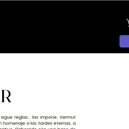
OG
CONTACTO
EXPORTACIÓN
ER
ER
o sigue reglas… las impone. Vermut
un homenaje a las tardes eternas, a