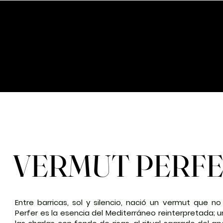
S
SERVICIOS
ALTA PROFESIONALES
BL
VERMUT PERF
VERMUT PERF
Entre barricas, sol y silencio, nació un vermut que n
Perfer es la esencia del Mediterráneo reinterpretada; 