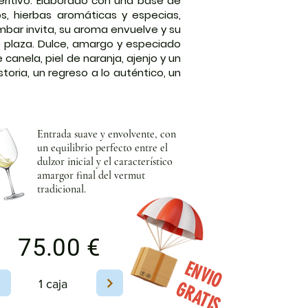
peritivo. Elaborado con una base de
s, hierbas aromáticas y especias,
ámbar invita, su aroma envuelve y su
 plaza. Dulce, amargo y especiado
canela, piel de naranja, ajenjo y un
oria, un regreso a lo auténtico, un
Entrada suave y envolvente, con
un equilibrio perfecto entre el
dulzor inicial y el característico
amargor final del vermut
tradicional.
75.00 €
ENVIO
1 caja
GRATIS