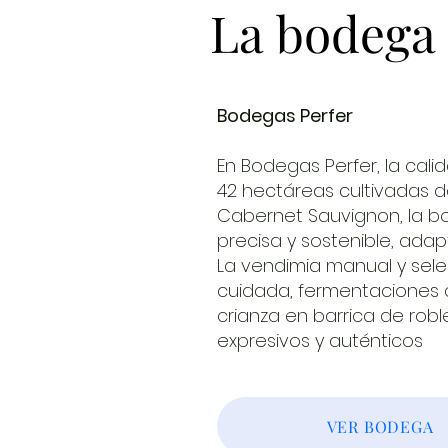
La bodega
La bodega
Bodegas Perfer
En Bodegas Perfer, la cali
42 hectáreas cultivadas d
Cabernet Sauvignon, la bo
precisa y sostenible, adapt
La vendimia manual y sele
cuidada, fermentaciones 
crianza en barrica de robl
expresivos y auténticos
VER BODEGA