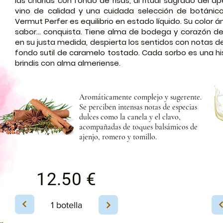
las charlas con fondo de risas, al ritual sagrado del a
vino de calidad y una cuidada selección de botánico
Vermut Perfer es equilibrio en estado líquido. Su color 
sabor… conquista. Tiene alma de bodega y corazón de
en su justa medida, despierta los sentidos con notas de 
fondo sutil de caramelo tostado. Cada sorbo es una hist
brindis con alma almeriense.
Aromáticamente complejo y sugerente.
Se perciben intensas notas de especias
dulces como la canela y el clavo,
acompañadas de toques balsámicos de
ajenjo, romero y tomillo.
12.50 €
1 botella