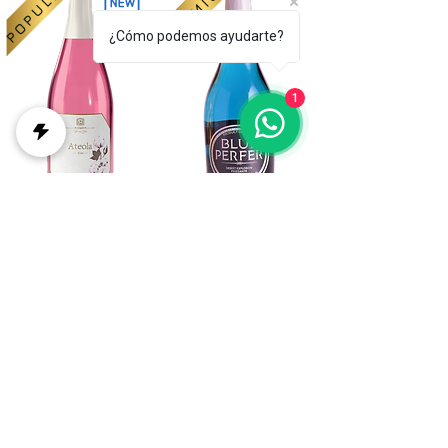
PREMIUM
POPULAR
¿Cómo podemos ayudarte?
1
COMPRAR
COMPRAR
CONTACTO
Dirección:
Paraje el Marchal 1 04279 –
Uleila del Campo, Almería – España