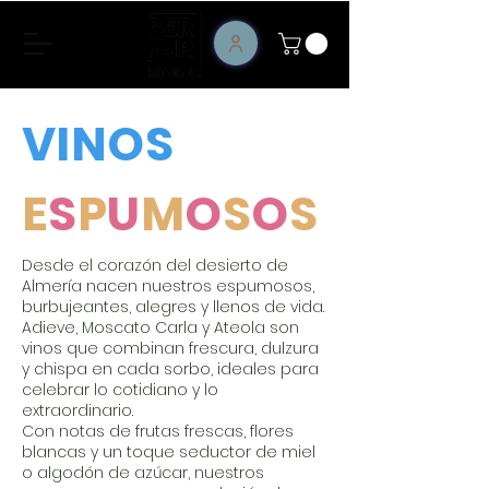
VINOS
E
S
P
U
M
O
S
O
S
Desde el corazón del desierto de
Almería nacen nuestros espumosos,
burbujeantes, alegres y llenos de vida.
Adieve, Moscato Carla y Ateola son
vinos que combinan frescura, dulzura
y chispa en cada sorbo, ideales para
celebrar lo cotidiano y lo
extraordinario.
Con notas de frutas frescas, flores
blancas y un toque seductor de miel
o algodón de azúcar, nuestros